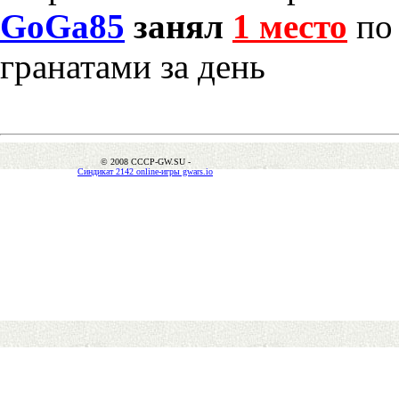
GoGa85
занял
1 место
по 
гранатами за день
© 2008 CCCP-GW.SU -
Синдикат 2142 online-игры gwars.io