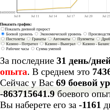
840000000
Jul 8
Jul 11
Jul 14
Jul 17
Jul 20
Jul 2
Показать график:
Показать дневной прирост
Боевой уровень
Экономический уровень
Производст
Пистолеты
Гранаты
Автоматы
Пулеметы
Дроб
Казино - Потратил
Казино - Выиграл
Казино - Баланс
Рабочие часы
Сумма умений
За последние
31 день/дне
опыта
. В среднем это
743
Сейчас у Вас
69 боевой у
-863715641.9
боевого опы
Вы наберете его за
-1161
д