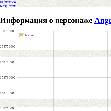
На главную
К скриптам
Информация о персонаже
Ang
658760000
Боевой
658750000
658740000
658730000
658720000
658710000