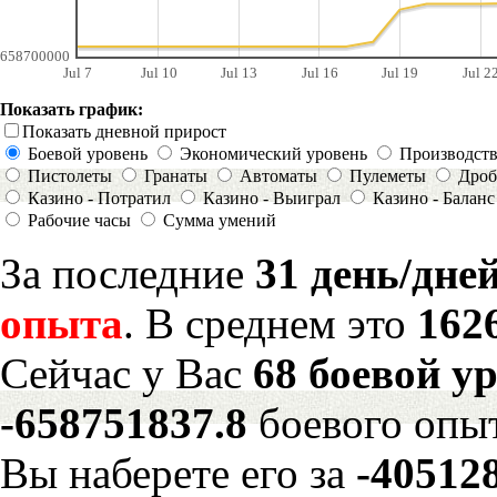
658700000
Jul 7
Jul 10
Jul 13
Jul 16
Jul 19
Jul 2
Показать график:
Показать дневной прирост
Боевой уровень
Экономический уровень
Производст
Пистолеты
Гранаты
Автоматы
Пулеметы
Дроб
Казино - Потратил
Казино - Выиграл
Казино - Баланс
Рабочие часы
Сумма умений
За последние
31 день/дне
опыта
. В среднем это
162
Сейчас у Вас
68 боевой у
-658751837.8
боевого опы
Вы наберете его за
-40512