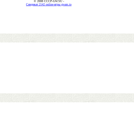
© 2008 CCCP-GW.SU -
Синдикат 2142 online-игры gwars.io