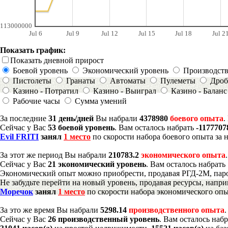
113000000
Jul 6
Jul 9
Jul 12
Jul 15
Jul 18
Jul 2
Показать график:
Показать дневной прирост
Боевой уровень
Экономический уровень
Производст
Пистолеты
Гранаты
Автоматы
Пулеметы
Дроб
Казино - Потратил
Казино - Выиграл
Казино - Баланс
Рабочие часы
Сумма умений
За последние
31 день/дней
Вы набрали
4378980
боевого опыта
.
Сейчас у Вас
53 боевой уровень
. Вам осталось набрать
-1177707
Evil FRITI
занял
1 место
по скорости набора боевого опыта за 
За этот же период Вы набрали
210783.2
экономического опыта
Сейчас у Вас
21 экономический уровень
. Вам осталось набрать
Экономический опыт можно приобрести, продавая РГД-2М, паро
Не забудьте перейти на новый уровень, продавая ресурсы, напр
Моречок
занял
1 место
по скорости набора экономического опы
За это же время Вы набрали
5298.14
производственного опыта
Сейчас у Вас
26 производственный уровень
. Вам осталось наб