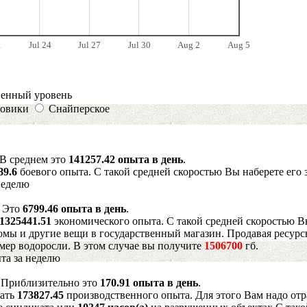
1
Jul 24
Jul 27
Jul 30
Aug 2
Aug 5
венный уровень
овики
Снайперское
 В среднем это
141257.42 опыта в день
.
89.6
боевого опыта. С такой средней скоростью Вы наберете его 
неделю
. Это
6799.46 опыта в день
.
1325441.51
экономического опыта. С такой средней скоростью В
мы и другие вещи в государственный магазин. Продавая ресурс
имер водоросли. В этом случае вы получите
1506700
гб.
та за неделю
. Приблизительно это
170.91 опыта в день
.
рать
173827.45
производственного опыта. Для этого Вам надо отр