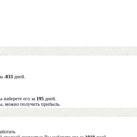
за
-833
дней.
ы наберете его за
195
дней.
ы, можно получить прибыль.
аботать