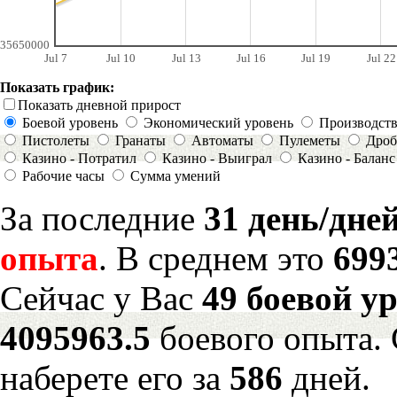
35650000
Jul 7
Jul 10
Jul 13
Jul 16
Jul 19
Jul 22
Показать график:
Показать дневной прирост
Боевой уровень
Экономический уровень
Производст
Пистолеты
Гранаты
Автоматы
Пулеметы
Дроб
Казино - Потратил
Казино - Выиграл
Казино - Баланс
Рабочие часы
Сумма умений
За последние
31 день/дне
опыта
. В среднем это
699
Сейчас у Вас
49 боевой у
4095963.5
боевого опыта.
наберете его за
586
дней.