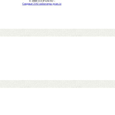
© 2008 CCCP-GW.SU -
Синдикат 2142 online-игры gwars.io