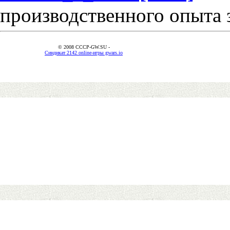
производственного опыта 
© 2008 CCCP-GW.SU -
Синдикат 2142 online-игры gwars.io