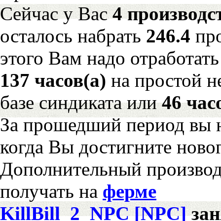
Сейчас у Вас
4 производс
осталось набрать
246.4
пр
этого Вам надо отработать
137 часов(а)
на простой 
базе синдиката или
46 час
За прошедший период вы н
когда Вы достигните новог
Дополнительный произво
получать на
ферме
KillBill_2_NPC [NPC]
за