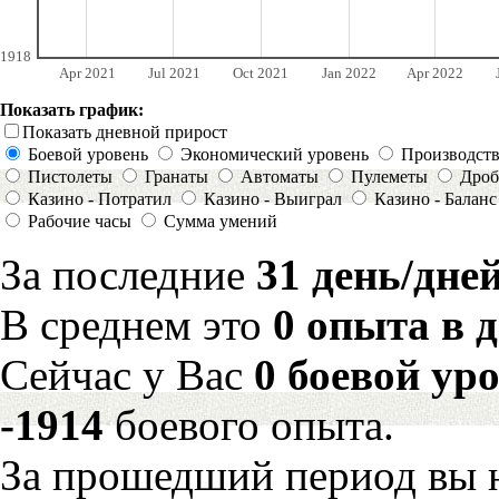
1918
Apr 2021
Jul 2021
Oct 2021
Jan 2022
Apr 2022
Показать график:
Показать дневной прирост
Боевой уровень
Экономический уровень
Производст
Пистолеты
Гранаты
Автоматы
Пулеметы
Дроб
Казино - Потратил
Казино - Выиграл
Казино - Баланс
Рабочие часы
Сумма умений
За последние
31 день/дне
В среднем это
0 опыта в 
Сейчас у Вас
0 боевой ур
-1914
боевого опыта.
За прошедший период вы н