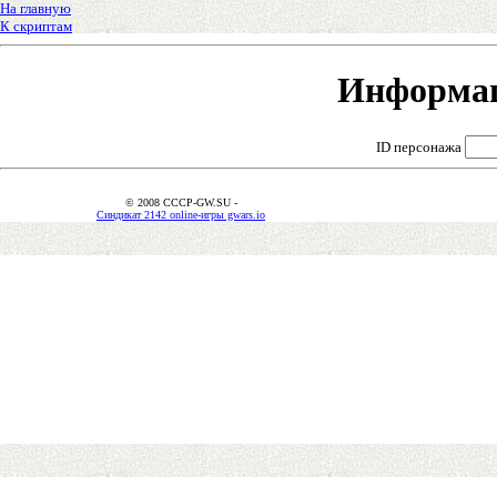
На главную
К скриптам
Информац
ID персонажа
© 2008 CCCP-GW.SU -
Синдикат 2142 online-игры gwars.io