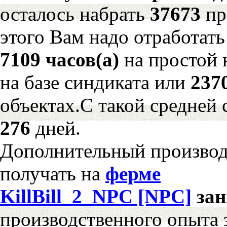
осталось набрать
37673
пр
этого Вам надо отработать
7109 часов(а)
на простой
на базе синдиката или
237
объектах.С такой средней 
276
дней.
Дополнительный произво
получать на
ферме
KillBill_2_NPC [NPC]
за
производственного опыта 