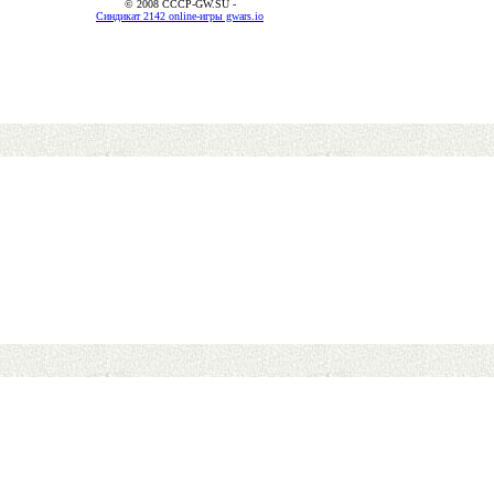
© 2008 CCCP-GW.SU -
Синдикат 2142 online-игры gwars.io