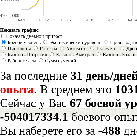
470000000
Jul 9
Jul 12
Jul 15
Jul 18
Jul 21
Jul 2
Показать график:
Показать дневной прирост
Боевой уровень
Экономический уровень
Производст
Пистолеты
Гранаты
Автоматы
Пулеметы
Дроб
Казино - Потратил
Казино - Выиграл
Казино - Баланс
Рабочие часы
Сумма умений
За последние
31 день/дне
опыта
. В среднем это
103
Сейчас у Вас
67 боевой у
-504017334.1
боевого опы
Вы наберете его за
-488
дн