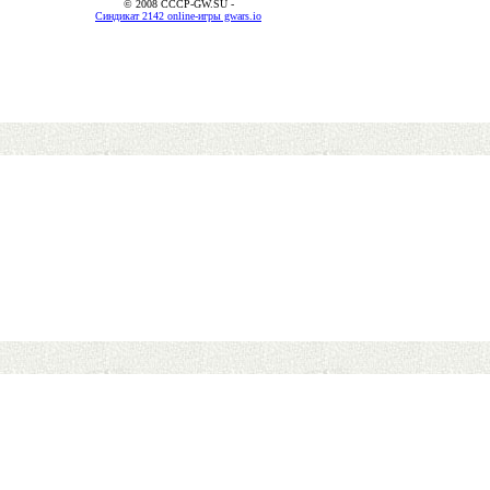
© 2008 CCCP-GW.SU -
Синдикат 2142 online-игры gwars.io