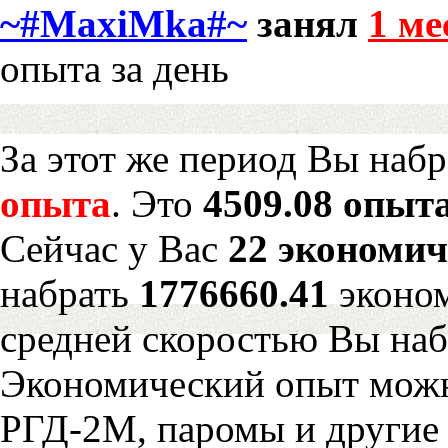
~#MaxiMka#~
занял
1 ме
опыта за день
За этот же период Вы наб
опыта
. Это
4509.08 опыта
Сейчас у Вас
22 экономич
набрать
1776660.41
эконом
средней скоростью Вы наб
Экономический опыт можн
РГД-2М, паромы и другие 