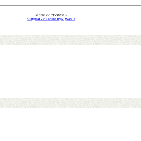
© 2008 CCCP-GW.SU -
Синдикат 2142 online-игры gwars.io