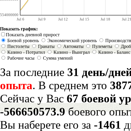
554000000
Jul 6
Jul 9
Jul 12
Jul 15
Jul 18
Jul 2
Показать график:
Показать дневной прирост
Боевой уровень
Экономический уровень
Производст
Пистолеты
Гранаты
Автоматы
Пулеметы
Дроб
Казино - Потратил
Казино - Выиграл
Казино - Баланс
Рабочие часы
Сумма умений
За последние
31 день/дне
опыта
. В среднем это
387
Сейчас у Вас
67 боевой у
-566650573.9
боевого опы
Вы наберете его за
-1461
д