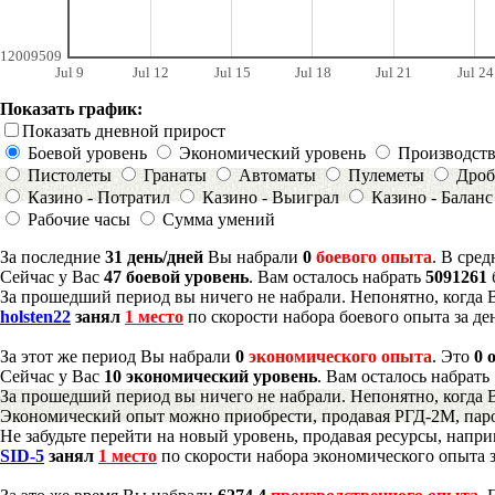
12009509
Jul 9
Jul 12
Jul 15
Jul 18
Jul 21
Jul 24
Показать график:
Показать дневной прирост
Боевой уровень
Экономический уровень
Производст
Пистолеты
Гранаты
Автоматы
Пулеметы
Дроб
Казино - Потратил
Казино - Выиграл
Казино - Баланс
Рабочие часы
Сумма умений
За последние
31 день/дней
Вы набрали
0
боевого опыта
. В сре
Сейчас у Вас
47 боевой уровень
. Вам осталось набрать
5091261
За прошедший период вы ничего не набрали. Непонятно, когда 
holsten22
занял
1 место
по скорости набора боевого опыта за де
За этот же период Вы набрали
0
экономического опыта
. Это
0 
Сейчас у Вас
10 экономический уровень
. Вам осталось набрать
За прошедший период вы ничего не набрали. Непонятно, когда 
Экономический опыт можно приобрести, продавая РГД-2М, паро
Не забудьте перейти на новый уровень, продавая ресурсы, напр
SID-5
занял
1 место
по скорости набора экономического опыта з