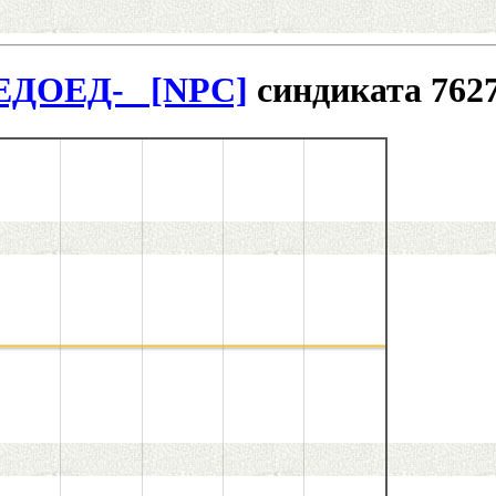
ЕДОЕД-_ [NPC]
синдиката 762