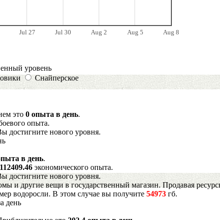
Jul 27
Jul 30
Aug 2
Aug 5
Aug 8
венный уровень
овики
Снайперское
днем это
0 опыта в день
.
боевого опыта.
Вы достигните нового уровня.
нь
опыта в день
.
112409.46
экономического опыта.
Вы достигните нового уровня.
мы и другие вещи в государственный магазин. Продавая ресурс
имер водоросли. В этом случае вы получите
54973
гб.
а день