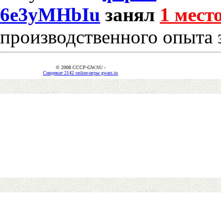
6e3yMHbIu
занял
1 мест
производственного опыта 
© 2008 CCCP-GW.SU -
Синдикат 2142 online-игры gwars.io