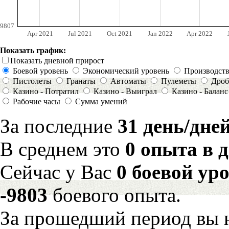
9807
Apr 2021
Jul 2021
Oct 2021
Jan 2022
Apr 2022
Показать график:
Показать дневной прирост
Боевой уровень
Экономический уровень
Производст
Пистолеты
Гранаты
Автоматы
Пулеметы
Дроб
Казино - Потратил
Казино - Выиграл
Казино - Баланс
Рабочие часы
Сумма умений
За последние
31 день/дне
В среднем это
0 опыта в 
Сейчас у Вас
0 боевой ур
-9803
боевого опыта.
За прошедший период вы н