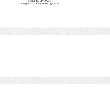
© 2008 CCCP-GW.SU -
Синдикат 2142 online-игры gwars.io