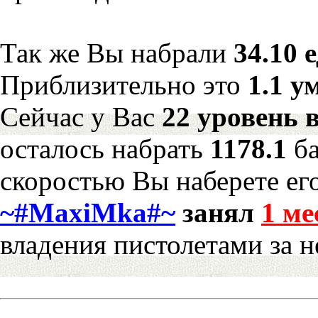
Так же Вы набрали
34.10 
Приблизительно это
1.1 у
Сейчас у Вас
22 уровень 
осталось набрать
1178.1
б
скоростью Вы наберете ег
~#MaxiMka#~
занял
1 ме
владения пистолетами за 