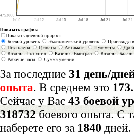
4753000
Jul 9
Jul 12
Jul 15
Jul 18
Jul 21
Jul 24
Показать график:
Показать дневной прирост
Боевой уровень
Экономический уровень
Производст
Пистолеты
Гранаты
Автоматы
Пулеметы
Дроб
Казино - Потратил
Казино - Выиграл
Казино - Баланс
Рабочие часы
Сумма умений
За последние
31 день/дне
опыта
. В среднем это
173
Сейчас у Вас
43 боевой у
318732
боевого опыта. С 
наберете его за
1840
дней.