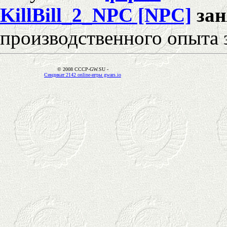
KillBill_2_NPC [NPC]
за
производственного опыта 
© 2008 CCCP-GW.SU -
Синдикат 2142 online-игры gwars.io