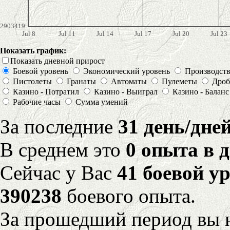
2903419
Jul 8
Jul 11
Jul 14
Jul 17
Jul 20
Jul 23
Показать график:
Показать дневной прирост
Боевой уровень
Экономический уровень
Производст
Пистолеты
Гранаты
Автоматы
Пулеметы
Дроб
Казино - Потратил
Казино - Выиграл
Казино - Баланс
Рабочие часы
Сумма умений
За последние
31 день/дне
В среднем это
0 опыта в 
Сейчас у Вас
41 боевой у
390238
боевого опыта.
За прошедший период вы н