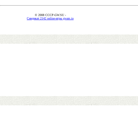
© 2008 CCCP-GW.SU -
Синдикат 2142 online-игры gwars.io