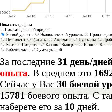
350000
Jul 7
Jul 10
Jul 13
Jul 16
Jul 19
Jul 22
Показать график:
Показать дневной прирост
Боевой уровень
Экономический уровень
Производст
Пистолеты
Гранаты
Автоматы
Пулеметы
Дроб
Казино - Потратил
Казино - Выиграл
Казино - Баланс
Рабочие часы
Сумма умений
За последние
31 день/дне
опыта
. В среднем это
169
Сейчас у Вас
30 боевой у
15781
боевого опыта. С т
наберете его за
10
дней.