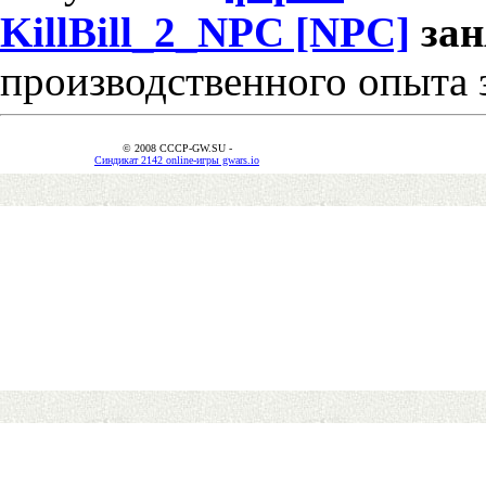
KillBill_2_NPC [NPC]
за
производственного опыта 
© 2008 CCCP-GW.SU -
Синдикат 2142 online-игры gwars.io