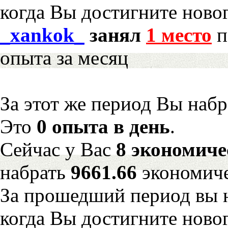
когда Вы достигните новог
_xankok_
занял
1 место
п
опыта за месяц
За этот же период Вы наб
Это
0 опыта в день
.
Сейчас у Вас
8 экономиче
набрать
9661.66
экономиче
За прошедший период вы н
когда Вы достигните новог