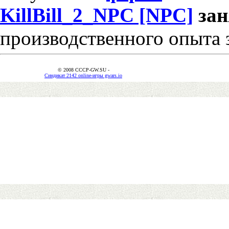
KillBill_2_NPC [NPC]
за
производственного опыта 
© 2008 CCCP-GW.SU -
Синдикат 2142 online-игры gwars.io