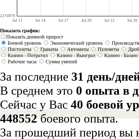
2274970
Jul 11
Jul 14
Jul 17
Jul 20
Jul 23
Jul 26
Показать график:
Показать дневной прирост
Боевой уровень
Экономический уровень
Производст
Пистолеты
Гранаты
Автоматы
Пулеметы
Дроб
Казино - Потратил
Казино - Выиграл
Казино - Баланс
Рабочие часы
Сумма умений
За последние
31 день/дне
В среднем это
0 опыта в 
Сейчас у Вас
40 боевой у
448552
боевого опыта.
За прошедший период вы н