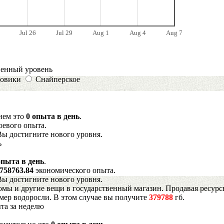
Jul 26
Jul 29
Aug 1
Aug 4
Aug 7
венный уровень
овики
Снайперское
днем это
0 опыта в день
.
оевого опыта.
Вы достигните нового уровня.
ь
опыта в день
.
758763.84
экономического опыта.
Вы достигните нового уровня.
мы и другие вещи в государственный магазин. Продавая ресурс
имер водоросли. В этом случае вы получите
379788
гб.
та за неделю