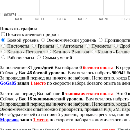
11063874
Jul 8
Jul 11
Jul 14
Jul 17
Jul 20
Jul 23
Показать график:
Показать дневной прирост
Боевой уровень
Экономический уровень
Производст
Пистолеты
Гранаты
Автоматы
Пулеметы
Дроб
Казино - Потратил
Казино - Выиграл
Казино - Баланс
Рабочие часы
Сумма умений
За последние
31 день/дней
Вы набрали
0
боевого опыта
. В сре
Сейчас у Вас
46 боевой уровень
. Вам осталось набрать
900942
б
За прошедший период вы ничего не набрали. Непонятно, когда 
GoGa85
занял
1 место
по скорости набора боевого опыта за ден
За этот же период Вы набрали
0
экономического опыта
. Это
0 
Сейчас у Вас
16 экономический уровень
. Вам осталось набрать
За прошедший период вы ничего не набрали. Непонятно, когда 
Экономический опыт можно приобрести, продавая РГД-2М, паро
Не забудьте перейти на новый уровень, продавая ресурсы, напр
Моречок
занял
1 место
по скорости набора экономического опы