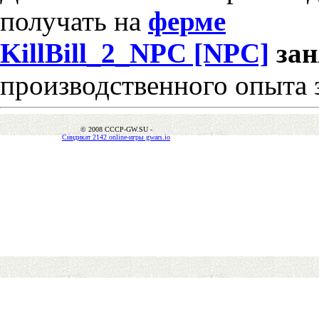
получать на
ферме
KillBill_2_NPC [NPC]
за
производственного опыта 
© 2008 CCCP-GW.SU -
Синдикат 2142 online-игры gwars.io