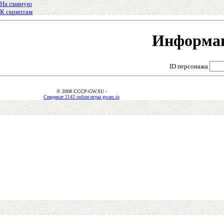
На главную
К скриптам
Информац
ID персонажа
© 2008 CCCP-GW.SU -
Синдикат 2142 online-игры gwars.io