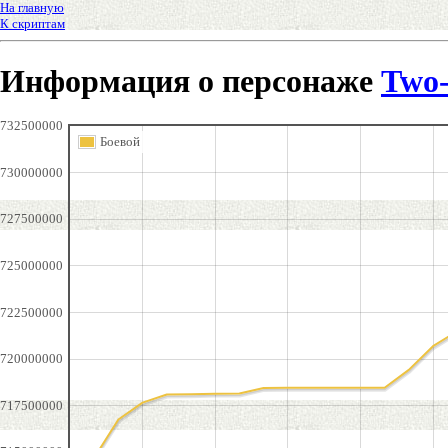
На главную
К скриптам
Информация о персонаже
Two
732500000
Боевой
730000000
727500000
725000000
722500000
720000000
717500000