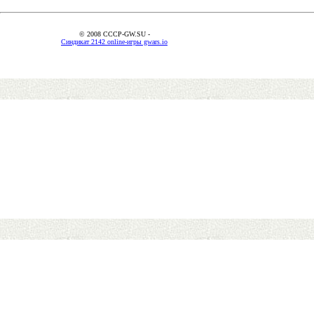
© 2008 CCCP-GW.SU -
Синдикат 2142 online-игры gwars.io