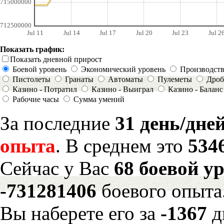
715000000
712500000
Jul 11
Jul 14
Jul 17
Jul 20
Jul 23
Jul 2
Показать график:
Показать дневной прирост
Боевой уровень
Экономический уровень
Производст
Пистолеты
Гранаты
Автоматы
Пулеметы
Дроб
Казино - Потратил
Казино - Выиграл
Казино - Баланс
Рабочие часы
Сумма умений
За последние
31 день/дне
опыта
. В среднем это
534
Сейчас у Вас
68 боевой у
-731281406
боевого опыта
Вы наберете его за
-1367
д