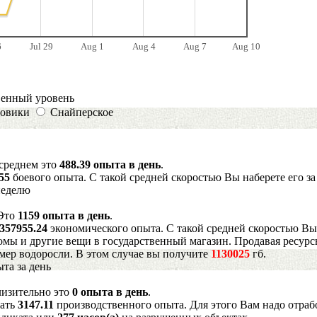
6
Jul 29
Aug 1
Aug 4
Aug 7
Aug 10
венный уровень
овики
Снайперское
 среднем это
488.39 опыта в день
.
055
боевого опыта. С такой средней скоростью Вы наберете его з
неделю
 Это
1159 опыта в день
.
357955.24
экономического опыта. С такой средней скоростью Вы
мы и другие вещи в государственный магазин. Продавая ресурс
имер водоросли. В этом случае вы получите
1130025
гб.
та за день
лизительно это
0 опыта в день
.
рать
3147.11
производственного опыта. Для этого Вам надо отраб