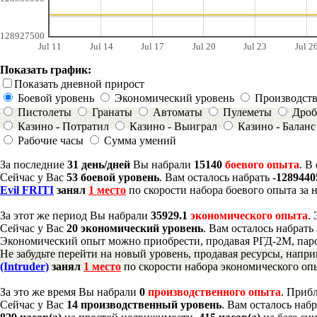
128927500
Jul 11
Jul 14
Jul 17
Jul 20
Jul 23
Jul 2
Показать график:
Показать дневной прирост
Боевой уровень
Экономический уровень
Производст
Пистолеты
Гранаты
Автоматы
Пулеметы
Дроб
Казино - Потратил
Казино - Выиграл
Казино - Баланс
Рабочие часы
Сумма умений
За последние
31 день/дней
Вы набрали
15140
боевого опыта
. В
Сейчас у Вас
53 боевой уровень
. Вам осталось набрать
-128944
Evil FRITI
занял
1 место
по скорости набора боевого опыта за 
За этот же период Вы набрали
35929.1
экономического опыта
.
Сейчас у Вас
20 экономический уровень
. Вам осталось набрать
Экономический опыт можно приобрести, продавая РГД-2М, паро
Не забудьте перейти на новый уровень, продавая ресурсы, напр
(Intruder)
занял
1 место
по скорости набора экономического опы
За это же время Вы набрали
0
производственного опыта
. Приб
Сейчас у Вас
14 производственный уровень
. Вам осталось наб