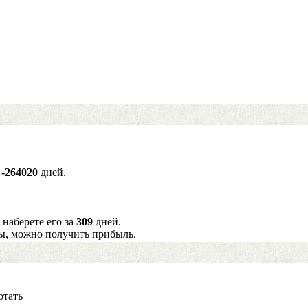
а
-264020
дней.
 наберете его за
309
дней.
ы, можно получить прибыль.
отать