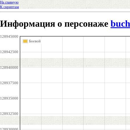
На главную
К скриптам
Информация о персонаже
buch
128945000
Боевой
128942500
128940000
128937500
128935000
128932500
128930000