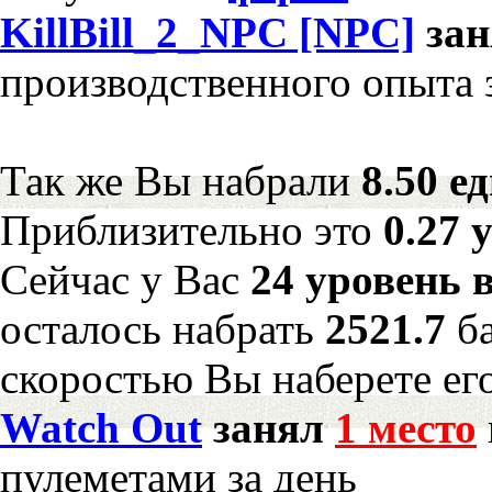
KillBill_2_NPC [NPC]
за
производственного опыта 
Так же Вы набрали
8.50 е
Приблизительно это
0.27 
Сейчас у Вас
24 уровень 
осталось набрать
2521.7
б
скоростью Вы наберете ег
Watch Out
занял
1 место
пулеметами за день