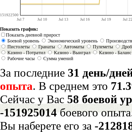
151922500
Jul 7
Jul 10
Jul 13
Jul 16
Jul 19
Jul 2
Показать график:
Показать дневной прирост
Боевой уровень
Экономический уровень
Производст
Пистолеты
Гранаты
Автоматы
Пулеметы
Дроб
Казино - Потратил
Казино - Выиграл
Казино - Баланс
Рабочие часы
Сумма умений
За последние
31 день/дне
опыта
. В среднем это
71.
Сейчас у Вас
58 боевой у
-151925014
боевого опыта
Вы наберете его за
-21281