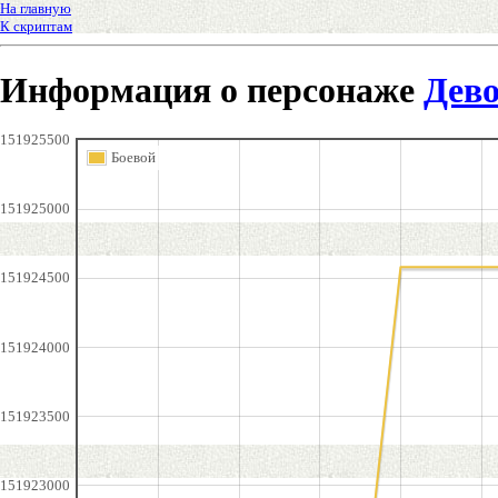
На главную
К скриптам
Информация о персонаже
Дев
151925500
Боевой
151925000
151924500
151924000
151923500
151923000