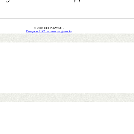
© 2008 CCCP-GW.SU -
Синдикат 2142 online-игры gwars.io