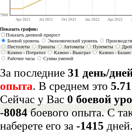
7900
Apr 2021
Jul 2021
Oct 2021
Jan 2022
Apr 2022
Показать график:
Показать дневной прирост
Боевой уровень
Экономический уровень
Производст
Пистолеты
Гранаты
Автоматы
Пулеметы
Дроб
Казино - Потратил
Казино - Выиграл
Казино - Баланс
Рабочие часы
Сумма умений
За последние
31 день/дне
опыта
. В среднем это
5.7
Сейчас у Вас
0 боевой ур
-8084
боевого опыта. С та
наберете его за
-1415
дней