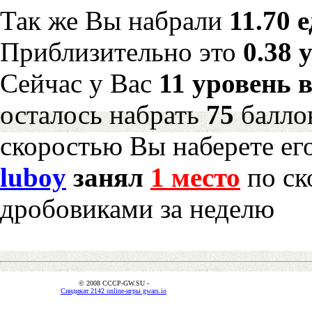
Так же Вы набрали
11.70 
Приблизительно это
0.38 
Сейчас у Вас
11 уровень 
осталось набрать
75
балло
скоростью Вы наберете ег
luboy
занял
1 место
по ск
дробовиками за неделю
© 2008 CCCP-GW.SU -
Синдикат 2142 online-игры gwars.io