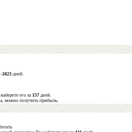
а
-1823
дней.
наберете его за
157
дней.
ы, можно получить прибыль.
ботать