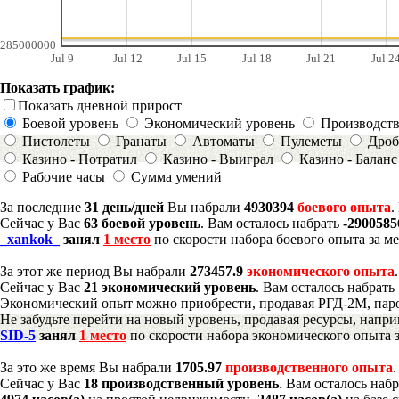
285000000
Jul 9
Jul 12
Jul 15
Jul 18
Jul 21
Jul 2
Показать график:
Показать дневной прирост
Боевой уровень
Экономический уровень
Производст
Пистолеты
Гранаты
Автоматы
Пулеметы
Дроб
Казино - Потратил
Казино - Выиграл
Казино - Баланс
Рабочие часы
Сумма умений
За последние
31 день/дней
Вы набрали
4930394
боевого опыта
.
Сейчас у Вас
63 боевой уровень
. Вам осталось набрать
-290058
_xankok_
занял
1 место
по скорости набора боевого опыта за м
За этот же период Вы набрали
273457.9
экономического опыта
Сейчас у Вас
21 экономический уровень
. Вам осталось набрать
Экономический опыт можно приобрести, продавая РГД-2М, паро
Не забудьте перейти на новый уровень, продавая ресурсы, напр
SID-5
занял
1 место
по скорости набора экономического опыта з
За это же время Вы набрали
1705.97
производственного опыта
Сейчас у Вас
18 производственный уровень
. Вам осталось наб