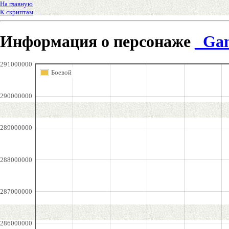
На главную
К скриптам
Информация о персонаже
_Gan
291000000
Боевой
290000000
289000000
288000000
287000000
286000000