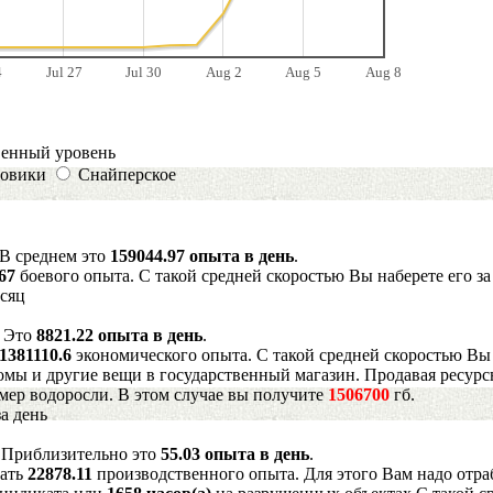
4
Jul 27
Jul 30
Aug 2
Aug 5
Aug 8
венный уровень
овики
Снайперское
 В среднем это
159044.97 опыта в день
.
567
боевого опыта. С такой средней скоростью Вы наберете его з
есяц
. Это
8821.22 опыта в день
.
1381110.6
экономического опыта. С такой средней скоростью Вы 
мы и другие вещи в государственный магазин. Продавая ресурс
имер водоросли. В этом случае вы получите
1506700
гб.
а день
. Приблизительно это
55.03 опыта в день
.
рать
22878.11
производственного опыта. Для этого Вам надо отра