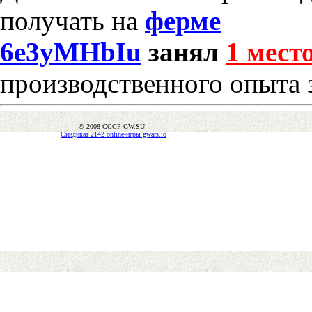
получать на
ферме
6e3yMHbIu
занял
1 мест
производственного опыта 
© 2008 CCCP-GW.SU -
Синдикат 2142 online-игры gwars.io