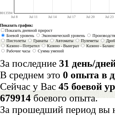
8013594
Jul 8
Jul 11
Jul 14
Jul 17
Jul 20
Jul 23
Показать график:
Показать дневной прирост
Боевой уровень
Экономический уровень
Производст
Пистолеты
Гранаты
Автоматы
Пулеметы
Дроб
Казино - Потратил
Казино - Выиграл
Казино - Баланс
Рабочие часы
Сумма умений
За последние
31 день/дне
В среднем это
0 опыта в 
Сейчас у Вас
45 боевой у
679914
боевого опыта.
За прошедший период вы н