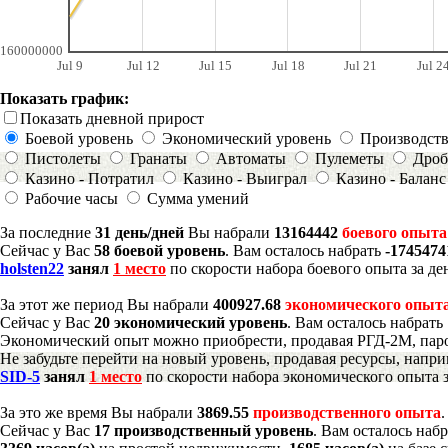
160000000
Jul 9
Jul 12
Jul 15
Jul 18
Jul 21
Jul 2
Показать график:
Показать дневной прирост
Боевой уровень
Экономический уровень
Производст
Пистолеты
Гранаты
Автоматы
Пулеметы
Дроб
Казино - Потратил
Казино - Выиграл
Казино - Баланс
Рабочие часы
Сумма умений
За последние
31 день/дней
Вы набрали
13164442
боевого опыта
Сейчас у Вас
58 боевой уровень
. Вам осталось набрать
-174547
holsten22
занял
1 место
по скорости набора боевого опыта за де
За этот же период Вы набрали
400927.68
экономического опыт
Сейчас у Вас
20 экономический уровень
. Вам осталось набрать
Экономический опыт можно приобрести, продавая РГД-2М, паро
Не забудьте перейти на новый уровень, продавая ресурсы, напр
SID-5
занял
1 место
по скорости набора экономического опыта з
За это же время Вы набрали
3869.55
производственного опыта
Сейчас у Вас
17 производственный уровень
. Вам осталось наб