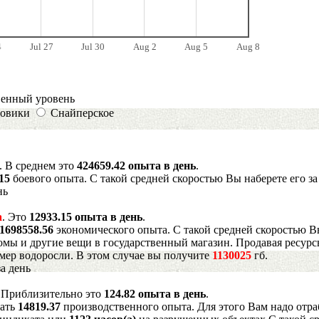
4
Jul 27
Jul 30
Aug 2
Aug 5
Aug 8
венный уровень
овики
Снайперское
. В среднем это
424659.42 опыта в день
.
415
боевого опыта. С такой средней скоростью Вы наберете его з
нь
а
. Это
12933.15 опыта в день
.
1698558.56
экономического опыта. С такой средней скоростью В
мы и другие вещи в государственный магазин. Продавая ресурс
имер водоросли. В этом случае вы получите
1130025
гб.
а день
. Приблизительно это
124.82 опыта в день
.
рать
14819.37
производственного опыта. Для этого Вам надо отра