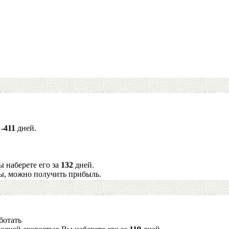
а
-411
дней.
ы наберете его за
132
дней.
ы, можно получить прибыль.
ботать