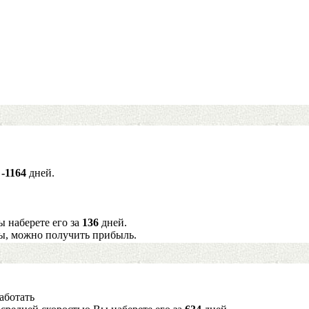
а
-1164
дней.
ы наберете его за
136
дней.
ы, можно получить прибыль.
аботать