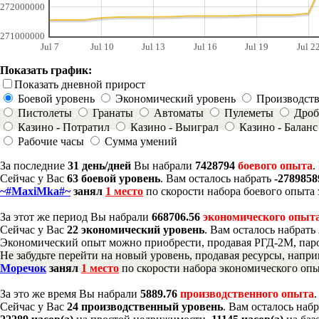
272000000
271000000
Jul 7
Jul 10
Jul 13
Jul 16
Jul 19
Jul 2
Показать график:
Показать дневной прирост
Боевой уровень
Экономический уровень
Производст
Пистолеты
Гранаты
Автоматы
Пулеметы
Дроб
Казино - Потратил
Казино - Выиграл
Казино - Баланс
Рабочие часы
Сумма умений
За последние
31 день/дней
Вы набрали
7428794
боевого опыта
.
Сейчас у Вас
63 боевой уровень
. Вам осталось набрать
-278985
~#MaxiMka#~
занял
1 место
по скорости набора боевого опыта 
За этот же период Вы набрали
668706.56
экономического опыт
Сейчас у Вас
22 экономический уровень
. Вам осталось набрать
Экономический опыт можно приобрести, продавая РГД-2М, паро
Не забудьте перейти на новый уровень, продавая ресурсы, напр
Моречок
занял
1 место
по скорости набора экономического опы
За это же время Вы набрали
5889.76
производственного опыта
Сейчас у Вас
24 производственный уровень
. Вам осталось наб