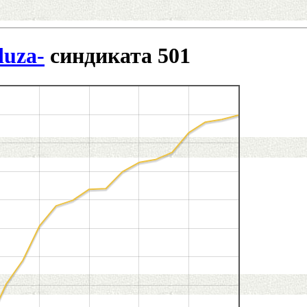
uza-
синдиката 501