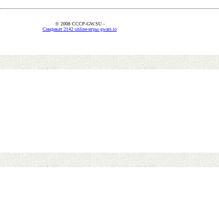
© 2008 CCCP-GW.SU -
Синдикат 2142 online-игры gwars.io