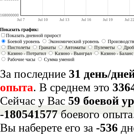
168000000
Jul 7
Jul 10
Jul 13
Jul 16
Jul 19
Jul 2
Показать график:
Показать дневной прирост
Боевой уровень
Экономический уровень
Производст
Пистолеты
Гранаты
Автоматы
Пулеметы
Дроб
Казино - Потратил
Казино - Выиграл
Казино - Баланс
Рабочие часы
Сумма умений
За последние
31 день/дне
опыта
. В среднем это
336
Сейчас у Вас
59 боевой у
-180541577
боевого опыта
Вы наберете его за
-536
дн