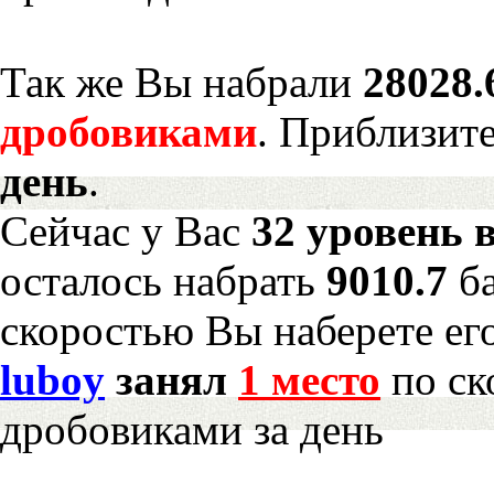
Так же Вы набрали
28028.
дробовиками
. Приблизит
день
.
Сейчас у Вас
32 уровень 
осталось набрать
9010.7
б
скоростью Вы наберете ег
luboy
занял
1 место
по ск
дробовиками за день