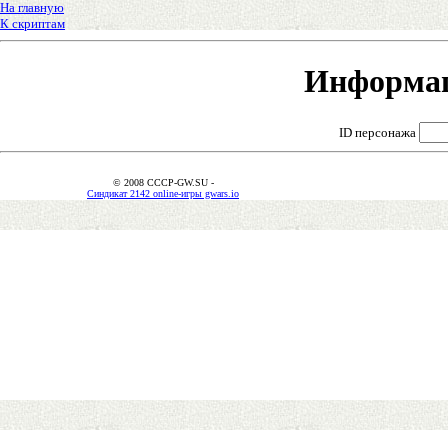
На главную
К скриптам
Информац
ID персонажа
© 2008 CCCP-GW.SU -
Синдикат 2142 online-игры gwars.io