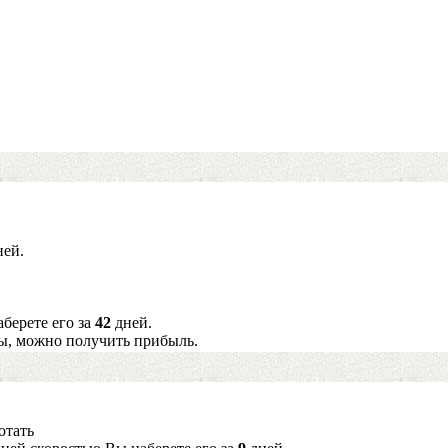
ей.
берете его за
42
дней.
ы, можно получить прибыль.
отать