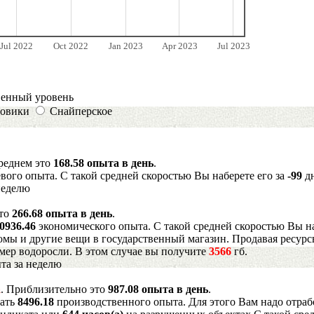
Jul 2022
Oct 2022
Jan 2023
Apr 2023
Jul 2023
венный уровень
овики
Снайперское
среднем это
168.58 опыта в день
.
вого опыта. С такой средней скоростью Вы наберете его за
-99
дн
неделю
Это
266.68 опыта в день
.
0936.46
экономического опыта. С такой средней скоростью Вы на
мы и другие вещи в государственный магазин. Продавая ресурс
имер водоросли. В этом случае вы получите
3566
гб.
та за неделю
а
. Приблизительно это
987.08 опыта в день
.
рать
8496.18
производственного опыта. Для этого Вам надо отраб