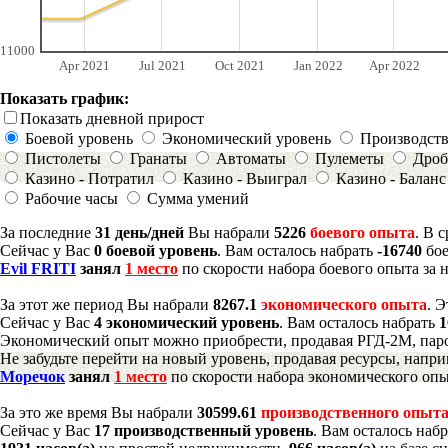
11000
Apr 2021
Jul 2021
Oct 2021
Jan 2022
Apr 2022
Показать график:
Показать дневной прирост
Боевой уровень
Экономический уровень
Производст
Пистолеты
Гранаты
Автоматы
Пулеметы
Дроб
Казино - Потратил
Казино - Выиграл
Казино - Баланс
Рабочие часы
Сумма умений
За последние
31 день/дней
Вы набрали
5226
боевого опыта
. В 
Сейчас у Вас
0 боевой уровень
. Вам осталось набрать
-16740
бое
Evil FRITI
занял
1 место
по скорости набора боевого опыта за 
За этот же период Вы набрали
8267.1
экономического опыта
. 
Сейчас у Вас
4 экономический уровень
. Вам осталось набрать
1
Экономический опыт можно приобрести, продавая РГД-2М, паро
Не забудьте перейти на новый уровень, продавая ресурсы, напр
Моречок
занял
1 место
по скорости набора экономического опы
За это же время Вы набрали
30599.61
производственного опыт
Сейчас у Вас
17 производственный уровень
. Вам осталось наб