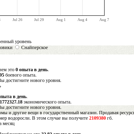
3
Jul 26
Jul 29
Aug 1
Aug 4
Aug 7
венный уровень
овики
Снайперское
днем это
0 опыта в день
.
395
боевого опыта.
Вы достигните нового уровня.
ь
опыта в день
.
1772327.18
экономического опыта.
Вы достигните нового уровня.
мы и другие вещи в государственный магазин. Продавая ресурс
имер водоросли. В этом случае вы получите
2109380
гб.
а месяц