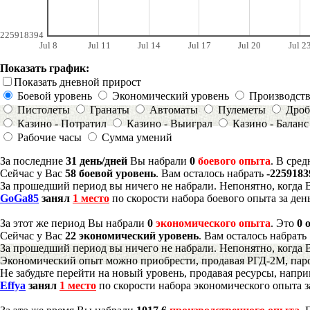
225918394
Jul 8
Jul 11
Jul 14
Jul 17
Jul 20
Jul 2
Показать график:
Показать дневной прирост
Боевой уровень
Экономический уровень
Производст
Пистолеты
Гранаты
Автоматы
Пулеметы
Дроб
Казино - Потратил
Казино - Выиграл
Казино - Баланс
Рабочие часы
Сумма умений
За последние
31 день/дней
Вы набрали
0
боевого опыта
. В сре
Сейчас у Вас
58 боевой уровень
. Вам осталось набрать
-225918
За прошедший период вы ничего не набрали. Непонятно, когда 
GoGa85
занял
1 место
по скорости набора боевого опыта за ден
За этот же период Вы набрали
0
экономического опыта
. Это
0 
Сейчас у Вас
22 экономический уровень
. Вам осталось набрать
За прошедший период вы ничего не набрали. Непонятно, когда 
Экономический опыт можно приобрести, продавая РГД-2М, паро
Не забудьте перейти на новый уровень, продавая ресурсы, напр
Effya
занял
1 место
по скорости набора экономического опыта з