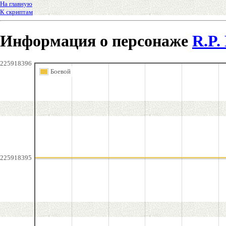
На главную
К скриптам
Информация о персонаже
R.P
225918396
Боевой
225918395