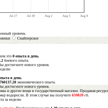
Jul 27
Jul 30
Aug 2
Aug 5
Aug 8
венный уровень
овики
Снайперское
днем это
0 опыта в день
.
7.2
боевого опыта.
Вы достигните нового уровня.
неделю
опыта в день
.
760137.28
экономического опыта.
Вы достигните нового уровня.
мы и другие вещи в государственный магазин. Продавая ресурс
имер водоросли. В этом случае вы получите
659839
гб.
та за неделю