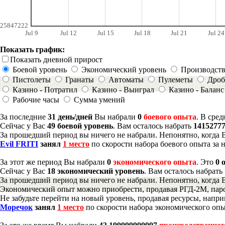
25847222
Jul 9
Jul 12
Jul 15
Jul 18
Jul 21
Jul 24
Показать график:
Показать дневной прирост
Боевой уровень
Экономический уровень
Производст
Пистолеты
Гранаты
Автоматы
Пулеметы
Дроб
Казино - Потратил
Казино - Выиграл
Казино - Баланс
Рабочие часы
Сумма умений
За последние
31 день/дней
Вы набрали
0
боевого опыта
. В сре
Сейчас у Вас
49 боевой уровень
. Вам осталось набрать
1415277
За прошедший период вы ничего не набрали. Непонятно, когда 
Evil FRITI
занял
1 место
по скорости набора боевого опыта за 
За этот же период Вы набрали
0
экономического опыта
. Это
0 
Сейчас у Вас
18 экономический уровень
. Вам осталось набрать
За прошедший период вы ничего не набрали. Непонятно, когда 
Экономический опыт можно приобрести, продавая РГД-2М, паро
Не забудьте перейти на новый уровень, продавая ресурсы, напр
Моречок
занял
1 место
по скорости набора экономического опы