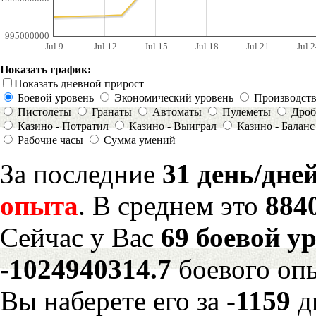
995000000
Jul 9
Jul 12
Jul 15
Jul 18
Jul 21
Jul 2
Показать график:
Показать дневной прирост
Боевой уровень
Экономический уровень
Производст
Пистолеты
Гранаты
Автоматы
Пулеметы
Дроб
Казино - Потратил
Казино - Выиграл
Казино - Баланс
Рабочие часы
Сумма умений
За последние
31 день/дне
опыта
. В среднем это
884
Сейчас у Вас
69 боевой у
-1024940314.7
боевого оп
Вы наберете его за
-1159
д