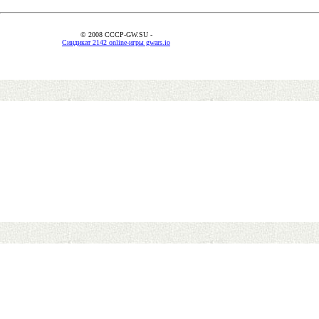
© 2008 CCCP-GW.SU -
Синдикат 2142 online-игры gwars.io