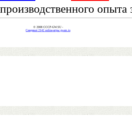
производственного опыта 
© 2008 CCCP-GW.SU -
Синдикат 2142 online-игры gwars.io