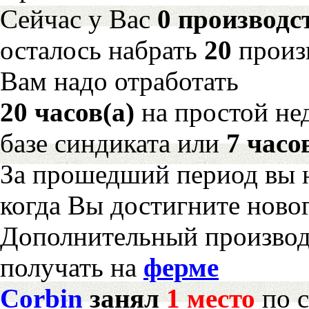
Сейчас у Вас
0 производс
осталось набрать
20
произ
Вам надо отработать
20 часов(а)
на простой н
базе синдиката или
7 часо
За прошедший период вы н
когда Вы достигните новог
Дополнительный произво
получать на
ферме
Corbin
занял
1 место
по с