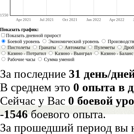
1550
Apr 2021
Jul 2021
Oct 2021
Jan 2022
Apr 2022
Показать график:
Показать дневной прирост
Боевой уровень
Экономический уровень
Производст
Пистолеты
Гранаты
Автоматы
Пулеметы
Дроб
Казино - Потратил
Казино - Выиграл
Казино - Баланс
Рабочие часы
Сумма умений
За последние
31 день/дне
В среднем это
0 опыта в 
Сейчас у Вас
0 боевой ур
-1546
боевого опыта.
За прошедший период вы н