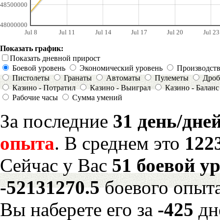
48500000
48000000
Jul 8
Jul 11
Jul 14
Jul 17
Jul 20
Jul 23
Показать график:
Показать дневной прирост
Боевой уровень
Экономический уровень
Производст
Пистолеты
Гранаты
Автоматы
Пулеметы
Дроб
Казино - Потратил
Казино - Выиграл
Казино - Баланс
Рабочие часы
Сумма умений
За последние
31 день/дне
опыта
. В среднем это
122
Сейчас у Вас
51 боевой у
-52131270.5
боевого опыта
Вы наберете его за
-425
дн