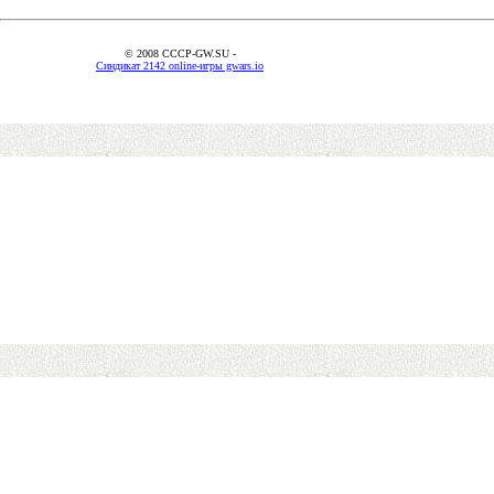
© 2008 CCCP-GW.SU -
Синдикат 2142 online-игры gwars.io