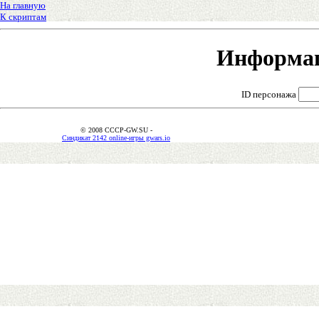
На главную
К скриптам
Информац
ID персонажа
© 2008 CCCP-GW.SU -
Синдикат 2142 online-игры gwars.io