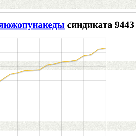
яюжопунакеды
синдиката 9443