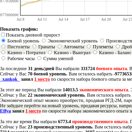
977050000
977000000
Jul 8
Jul 11
Jul 14
Jul 17
Jul 20
Jul 2
Показать график:
Показать дневной прирост
Боевой уровень
Экономический уровень
Производст
Пистолеты
Гранаты
Автоматы
Пулеметы
Дроб
Казино - Потратил
Казино - Выиграл
Казино - Баланс
Рабочие часы
Сумма умений
За последние
31 день/дней
Вы набрали
331724
боевого опыта
. 
Сейчас у Вас
70 боевой уровень
. Вам осталось набрать
-9773653
_xankok_
занял
1 место
по скорости набора боевого опыта за м
За этот же период Вы набрали
14013.5
экономического опыта
.
Сейчас у Вас
22 экономический уровень
. Вам осталось набрать
Экономический опыт можно приобрести, продавая РГД-2М, паро
Не забудьте перейти на новый уровень, продавая ресурсы, напр
Effya
занял
1 место
по скорости набора экономического опыта з
За это же время Вы набрали
6773.4
производственного опыта
.
Сейчас у Вас
23 производственный уровень
. Вам осталось наб