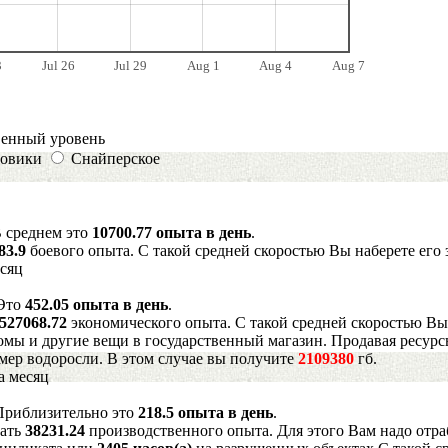
3
Jul 26
Jul 29
Aug 1
Aug 4
Aug 7
венный уровень
овики
Снайперское
В среднем это
10700.77 опыта в день
.
83.9
боевого опыта. С такой средней скоростью Вы наберете его 
есяц
 Это
452.05 опыта в день
.
527068.72
экономического опыта. С такой средней скоростью Вы
мы и другие вещи в государственный магазин. Продавая ресурс
имер водоросли. В этом случае вы получите
2109380
гб.
а месяц
 Приблизительно это
218.5 опыта в день
.
рать
38231.24
производственного опыта. Для этого Вам надо отра