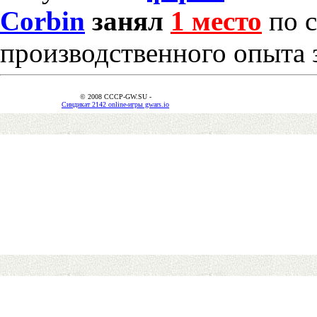
Corbin
занял
1 место
по с
производственного опыта 
© 2008 CCCP-GW.SU -
Синдикат 2142 online-игры gwars.io