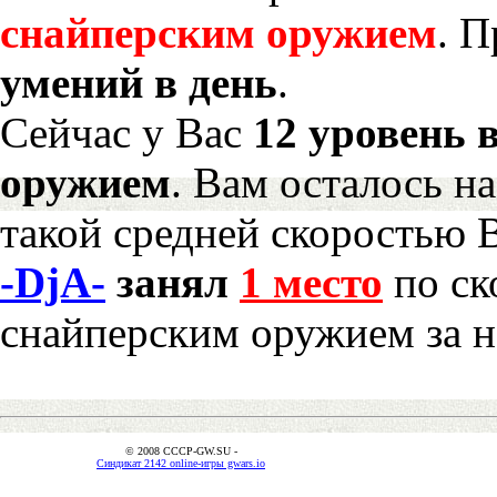
снайперским оружием
. 
умений в день
.
Сейчас у Вас
12 уровень 
оружием
. Вам осталось н
такой средней скоростью В
-DjA-
занял
1 место
по ск
снайперским оружием за 
© 2008 CCCP-GW.SU -
Синдикат 2142 online-игры gwars.io