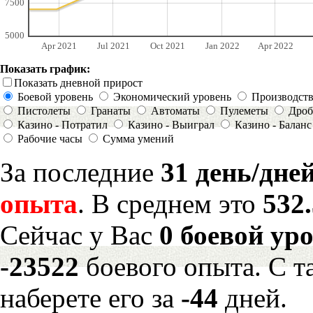
7500
5000
Apr 2021
Jul 2021
Oct 2021
Jan 2022
Apr 2022
Показать график:
Показать дневной прирост
Боевой уровень
Экономический уровень
Производст
Пистолеты
Гранаты
Автоматы
Пулеметы
Дроб
Казино - Потратил
Казино - Выиграл
Казино - Баланс
Рабочие часы
Сумма умений
За последние
31 день/дне
опыта
. В среднем это
532
Сейчас у Вас
0 боевой ур
-23522
боевого опыта. С 
наберете его за
-44
дней.