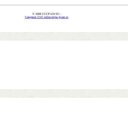
© 2008 CCCP-GW.SU -
Синдикат 2142 online-игры gwars.io