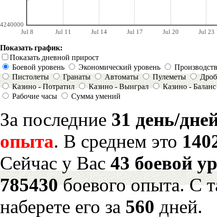
4240000
Jul 8
Jul 11
Jul 14
Jul 17
Jul 20
Jul 23
Показать график:
Показать дневной прирост
Боевой уровень
Экономический уровень
Производст
Пистолеты
Гранаты
Автоматы
Пулеметы
Дроб
Казино - Потратил
Казино - Выиграл
Казино - Баланс
Рабочие часы
Сумма умений
За последние
31 день/дне
опыта
. В среднем это
140
Сейчас у Вас
43 боевой у
785430
боевого опыта. С 
наберете его за
560
дней.