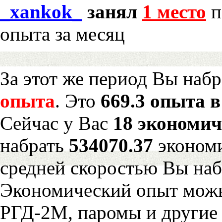
_xankok_
занял
1 место
п
опыта за месяц
За этот же период Вы наб
опыта
. Это
669.3 опыта в
Сейчас у Вас
18 экономич
набрать
534070.37
экономи
средней скоростью Вы наб
Экономический опыт можн
РГД-2М, паромы и другие 