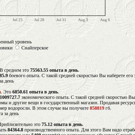
2
Jul 25
Jul 28
Jul 31
Aug 3
Aug 6
венный уровень
овики
Снайперское
 В среднем это
75563.55 опыта в день
.
85.9
боевого опыта. С такой средней скоростью Вы наберете его 
за день
а
. Это
6850.61 опыта в день
.
1009727.7
экономического опыта. С такой средней скоростью Вы
мы и другие вещи в государственный магазин. Продавая ресурс
имер водоросли. В этом случае вы получите
858819
гб.
а за день
 Приблизительно это
75.12 опыта в день
.
рать
84364.8
производственного опыта. Для этого Вам надо отраб