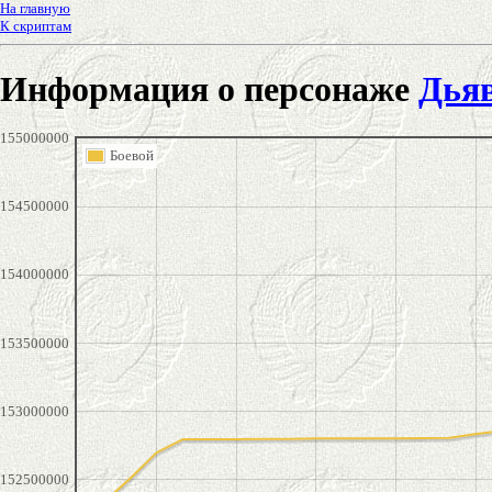
На главную
К скриптам
Информация о персонаже
Дьяв
155000000
Боевой
154500000
154000000
153500000
153000000
152500000