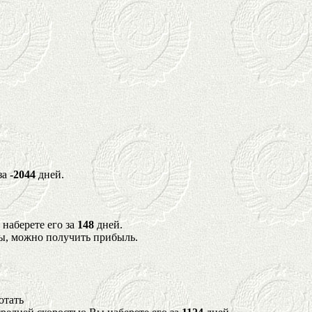
за
-2044
дней.
 наберете его за
148
дней.
ы, можно получить прибыль.
отать