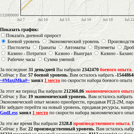
152000000
Jul 7
Jul 10
Jul 13
Jul 16
Jul 19
Jul 2
Показать график:
Показать дневной прирост
Боевой уровень
Экономический уровень
Производст
Пистолеты
Гранаты
Автоматы
Пулеметы
Дроб
Казино - Потратил
Казино - Выиграл
Казино - Баланс
Рабочие часы
Сумма умений
За последние
31 день/дней
Вы набрали
2342470
боевого опыта
.
Сейчас у Вас
57 боевой уровень
. Вам осталось набрать
-1544864
~#MaxiMka#~
занял
1 место
по скорости набора боевого опыта 
За этот же период Вы набрали
212368.86
экономического опыт
Сейчас у Вас
19 экономический уровень
. Вам осталось набрать
Экономический опыт можно приобрести, продавая РГД-2М, паро
Не забудьте перейти на новый уровень, продавая ресурсы, напр
GodLess
занял
1 место
по скорости набора экономического опыт
За это же время Вы набрали
2328.8
производственного опыта
.
Сейчас у Вас
22 производственный уровень
. Вам осталось наб