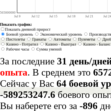
565000000
Jul 9
Jul 12
Jul 15
Jul 18
Jul 21
Jul 2
Показать график:
Показать дневной прирост
Боевой уровень
Экономический уровень
Производст
Пистолеты
Гранаты
Автоматы
Пулеметы
Дроб
Казино - Потратил
Казино - Выиграл
Казино - Баланс
Рабочие часы
Сумма умений
За последние
31 день/дне
опыта
. В среднем это
657
Сейчас у Вас
64 боевой у
-589253247.6
боевого опы
Вы наберете его за
-896
дн