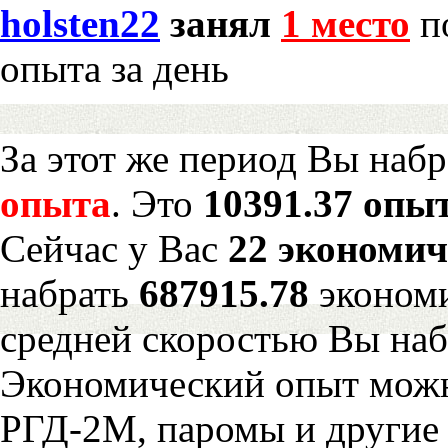
holsten22
занял
1 место
по
опыта за день
За этот же период Вы наб
опыта
. Это
10391.37 опыт
Сейчас у Вас
22 экономич
набрать
687915.78
экономи
средней скоростью Вы наб
Экономический опыт можн
РГД-2М, паромы и другие 