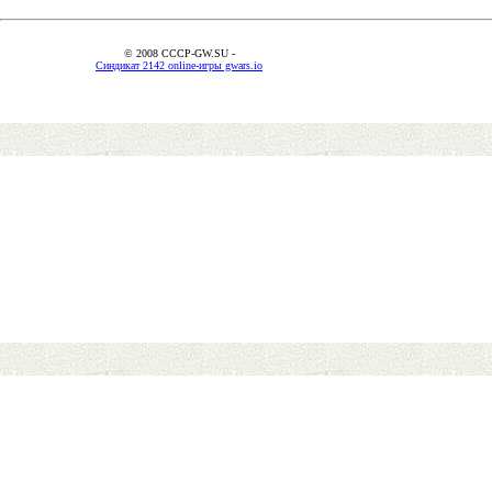
© 2008 CCCP-GW.SU -
Синдикат 2142 online-игры gwars.io