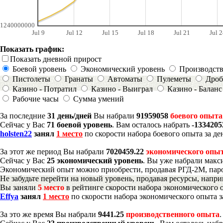
1240000000
Jul 9
Jul 12
Jul 15
Jul 18
Jul 21
Jul 2
Показать график:
Показать дневной прирост
Боевой уровень
Экономический уровень
Производст
Пистолеты
Гранаты
Автоматы
Пулеметы
Дроб
Казино - Потратил
Казино - Выиграл
Казино - Баланс
Рабочие часы
Сумма умений
За последние
31 день/дней
Вы набрали
91959058
боевого опыта
Сейчас у Вас
71 боевой уровень
. Вам осталось набрать
-133420
holsten22
занял
1 место
по скорости набора боевого опыта за де
За этот же период Вы набрали
7020459.22
экономического опы
Сейчас у Вас
25 экономический уровень
. Вы уже набрали макс
Экономический опыт можно приобрести, продавая РГД-2М, паро
Не забудьте перейти на новый уровень, продавая ресурсы, напр
Вы заняли
5 место
в рейтинге скорости набора экономического 
Effya
занял
1 место
по скорости набора экономического опыта з
За это же время Вы набрали
9441.25
производственного опыта