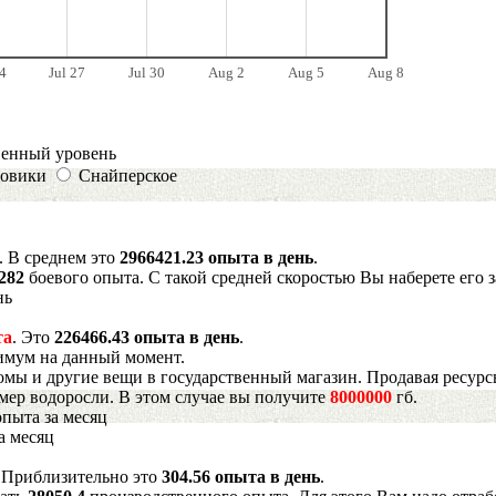
4
Jul 27
Jul 30
Aug 2
Aug 5
Aug 8
венный уровень
овики
Снайперское
. В среднем это
2966421.23 опыта в день
.
5282
боевого опыта. С такой средней скоростью Вы наберете его 
нь
та
. Это
226466.43 опыта в день
.
имум на данный момент.
мы и другие вещи в государственный магазин. Продавая ресурс
имер водоросли. В этом случае вы получите
8000000
гб.
опыта за месяц
а месяц
. Приблизительно это
304.56 опыта в день
.