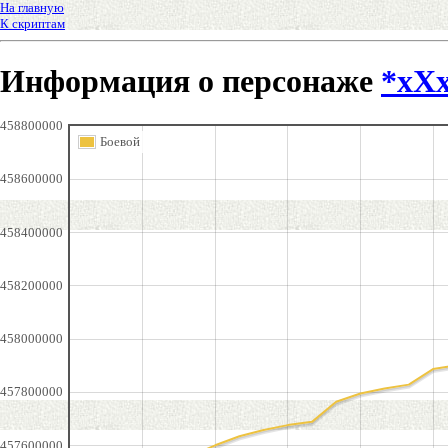
На главную
К скриптам
Информация о персонаже
*xX
458800000
Боевой
458600000
458400000
458200000
458000000
457800000
457600000