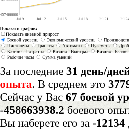
457400000
Jul 9
Jul 12
Jul 15
Jul 18
Jul 21
Jul 2
Показать график:
Показать дневной прирост
Боевой уровень
Экономический уровень
Производст
Пистолеты
Гранаты
Автоматы
Пулеметы
Дроб
Казино - Потратил
Казино - Выиграл
Казино - Баланс
Рабочие часы
Сумма умений
За последние
31 день/дне
опыта
. В среднем это
377
Сейчас у Вас
67 боевой у
-458663938.2
боевого опы
Вы наберете его за
-12134