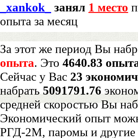
_xankok_
занял
1 место
п
опыта за месяц
За этот же период Вы наб
опыта
. Это
4640.83 опыта
Сейчас у Вас
23 экономич
набрать
5091791.76
эконом
средней скоростью Вы наб
Экономический опыт можн
РГД-2М, паромы и другие 