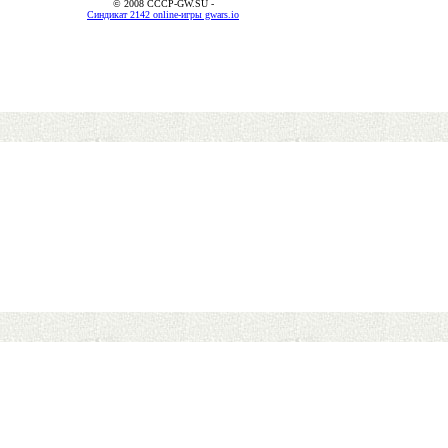
© 2008 CCCP-GW.SU -
Синдикат 2142 online-игры gwars.io