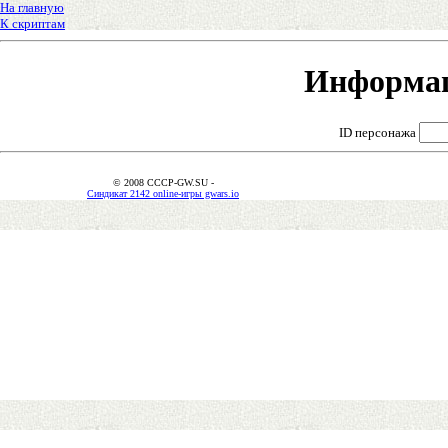
На главную
К скриптам
Информац
ID персонажа
© 2008 CCCP-GW.SU -
Синдикат 2142 online-игры gwars.io