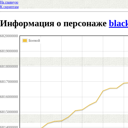
На главную
К скриптам
Информация о персонаже
blac
682000000
Боевой
681900000
681800000
681700000
681600000
681500000
681400000