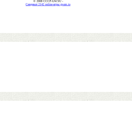
© 2008 CCCP-GW.SU -
Синдикат 2142 online-игры gwars.io