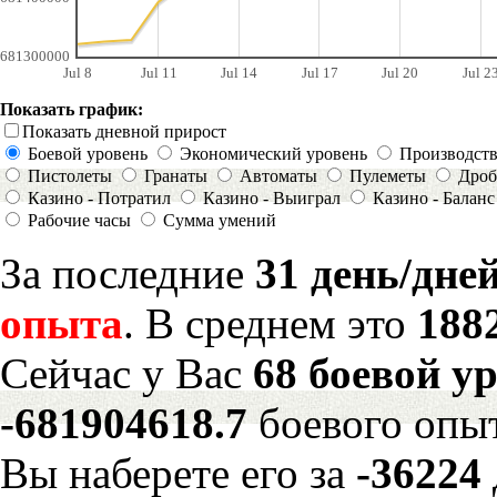
681300000
Jul 8
Jul 11
Jul 14
Jul 17
Jul 20
Jul 2
Показать график:
Показать дневной прирост
Боевой уровень
Экономический уровень
Производст
Пистолеты
Гранаты
Автоматы
Пулеметы
Дроб
Казино - Потратил
Казино - Выиграл
Казино - Баланс
Рабочие часы
Сумма умений
За последние
31 день/дне
опыта
. В среднем это
188
Сейчас у Вас
68 боевой у
-681904618.7
боевого опы
Вы наберете его за
-36224