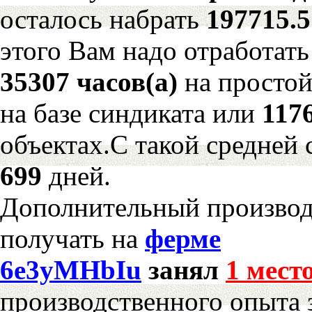
осталось набрать
197715.
этого Вам надо отработать
35307 часов(а)
на просто
на базе синдиката или
117
объектах.С такой средней 
699
дней.
Дополнительный произво
получать на
ферме
6e3yMHbIu
занял
1 мест
производственного опыта 