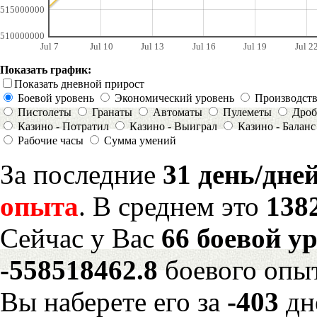
515000000
510000000
Jul 7
Jul 10
Jul 13
Jul 16
Jul 19
Jul 2
Показать график:
Показать дневной прирост
Боевой уровень
Экономический уровень
Производст
Пистолеты
Гранаты
Автоматы
Пулеметы
Дроб
Казино - Потратил
Казино - Выиграл
Казино - Баланс
Рабочие часы
Сумма умений
За последние
31 день/дне
опыта
. В среднем это
138
Сейчас у Вас
66 боевой у
-558518462.8
боевого опы
Вы наберете его за
-403
дн