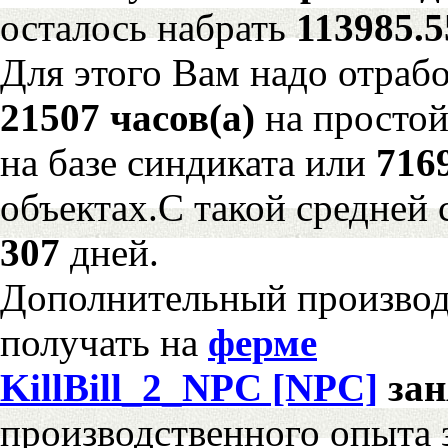
осталось набрать
113985.
Для этого Вам надо отрабо
21507 часов(а)
на просто
на базе синдиката или
716
объектах.С такой средней 
307
дней.
Дополнительный произво
получать на
ферме
KillBill_2_NPC [NPC]
за
производственного опыта 