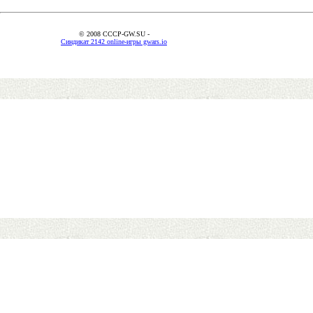
© 2008 CCCP-GW.SU -
Синдикат 2142 online-игры gwars.io