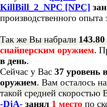
KillBill_2_NPC [NPC]
за
производственного опыта 
Так же Вы набрали
143.80
снайперским оружием
. 
в день
.
Сейчас у Вас
37 уровень 
оружием
. Вам осталось н
такой средней скоростью В
-DjA-
занял
1 место
по ск