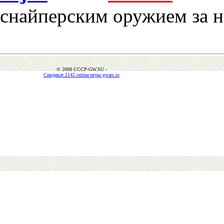
снайперским оружием за 
© 2008 CCCP-GW.SU -
Синдикат 2142 online-игры gwars.io