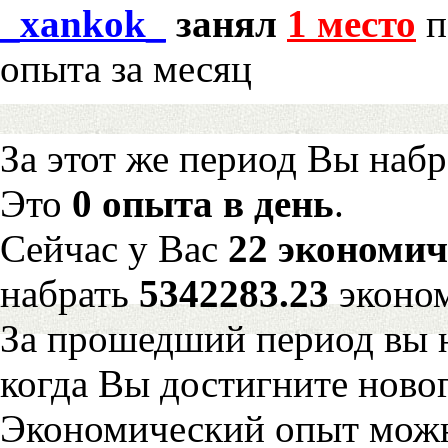
_xankok_
занял
1 место
п
опыта за месяц
За этот же период Вы наб
Это
0 опыта в день
.
Сейчас у Вас
22 экономич
набрать
5342283.23
эконо
За прошедший период вы н
когда Вы достигните новог
Экономический опыт можн