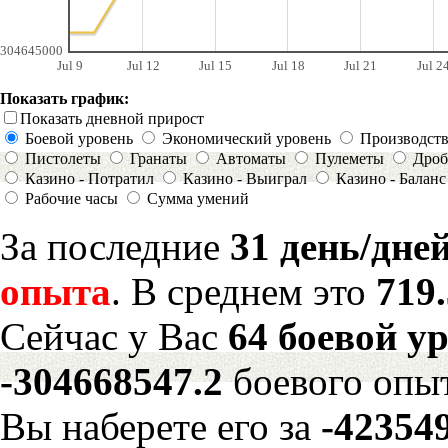
304645000
Jul 9
Jul 12
Jul 15
Jul 18
Jul 21
Jul 2
Показать график:
Показать дневной прирост
Боевой уровень
Экономический уровень
Производст
Пистолеты
Гранаты
Автоматы
Пулеметы
Дроб
Казино - Потратил
Казино - Выиграл
Казино - Баланс
Рабочие часы
Сумма умений
За последние
31 день/дне
опыта
. В среднем это
719
Сейчас у Вас
64 боевой у
-304668547.2
боевого опы
Вы наберете его за
-42354