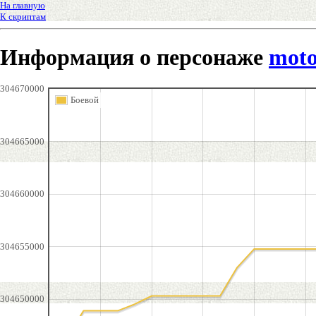
На главную
К скриптам
Информация о персонаже
mot
304670000
Боевой
304665000
304660000
304655000
304650000