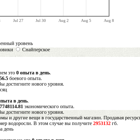
4
Jul 27
Jul 30
Aug 2
Aug 5
Aug 8
венный уровень
овики
Снайперское
днем это
0 опыта в день
.
56.5
боевого опыта.
Вы достигните нового уровня.
есяц
опыта в день
.
7748114.81
экономического опыта.
Вы достигните нового уровня.
мы и другие вещи в государственный магазин. Продавая ресурс
имер водоросли. В этом случае вы получите
2953132
гб.
а день