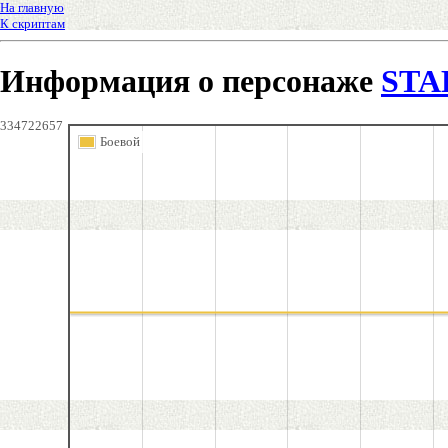
На главную
К скриптам
Информация о персонаже
STA
334722657
Боевой