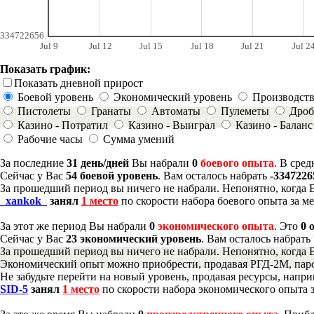
334722656
Jul 9
Jul 12
Jul 15
Jul 18
Jul 21
Jul 2
Показать график:
Показать дневной прирост
Боевой уровень
Экономический уровень
Производст
Пистолеты
Гранаты
Автоматы
Пулеметы
Дроб
Казино - Потратил
Казино - Выиграл
Казино - Баланс
Рабочие часы
Сумма умений
За последние
31 день/дней
Вы набрали
0
боевого опыта
. В сре
Сейчас у Вас
54 боевой уровень
. Вам осталось набрать
-3347226
За прошедший период вы ничего не набрали. Непонятно, когда 
_xankok_
занял
1 место
по скорости набора боевого опыта за м
За этот же период Вы набрали
0
экономического опыта
. Это
0 
Сейчас у Вас
23 экономический уровень
. Вам осталось набрать
За прошедший период вы ничего не набрали. Непонятно, когда 
Экономический опыт можно приобрести, продавая РГД-2М, паро
Не забудьте перейти на новый уровень, продавая ресурсы, напр
SID-5
занял
1 место
по скорости набора экономического опыта з