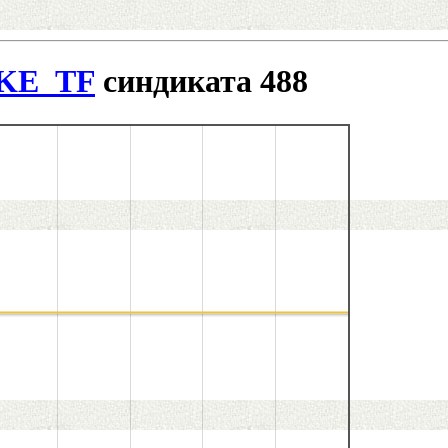
KE_TF
синдиката 488