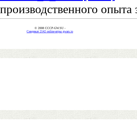
производственного опыта 
© 2008 CCCP-GW.SU -
Синдикат 2142 online-игры gwars.io