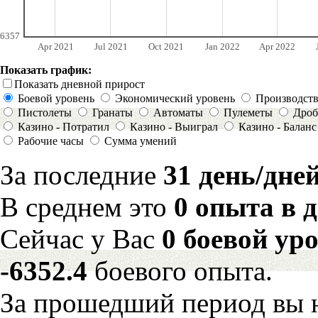
6357
Apr 2021
Jul 2021
Oct 2021
Jan 2022
Apr 2022
Показать график:
Показать дневной прирост
Боевой уровень
Экономический уровень
Производст
Пистолеты
Гранаты
Автоматы
Пулеметы
Дроб
Казино - Потратил
Казино - Выиграл
Казино - Баланс
Рабочие часы
Сумма умений
За последние
31 день/дне
В среднем это
0 опыта в 
Сейчас у Вас
0 боевой ур
-6352.4
боевого опыта.
За прошедший период вы н