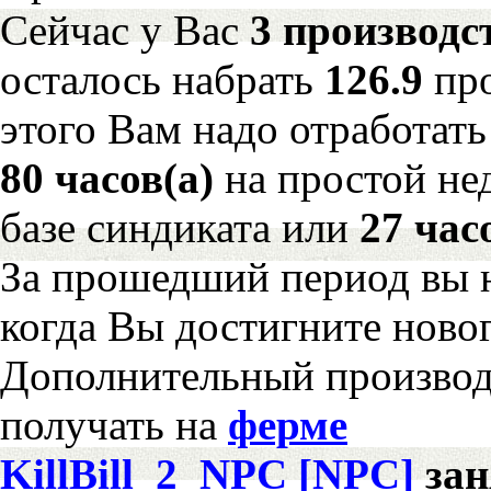
Сейчас у Вас
3 производс
осталось набрать
126.9
пр
этого Вам надо отработать
80 часов(а)
на простой н
базе синдиката или
27 час
За прошедший период вы н
когда Вы достигните новог
Дополнительный произво
получать на
ферме
KillBill_2_NPC [NPC]
за